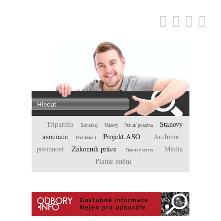
Tripartita
Stanovy
Kontakty
Názory
Právní poradna
asociace
Projekt ASO
Archivní
Prohlášení
povinnost
Zákonník práce
Média
Tiskový servis
Platné znění