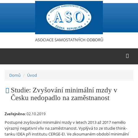
Přejít
k
hlavnímu
obsahu
ASOCIACE SAMOSTATNÝCH ODBORŮ
Domů
Úvod
Studie: Zvyšování minimální mzdy v
Česku nedopadlo na zaměstnanost
Zveřejněno:
02.10.2019
Postupné zvyšování minimální mzdy v letech 2013 až 2017 nemělo
výrazný negativní vliv na zaměstnanost. Vyplývá to ze studie think-
tanku IDEA při institutu CERGE-EI. Ve zkoumaném období minimální