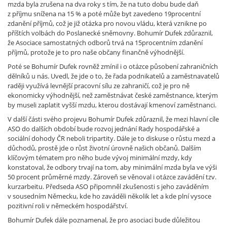
mzda byla zrušena na dva roky s tím, že na tuto dobu bude daň
z příjmu snížena na 15 % a poté může byt zavedeno 19procentní
zdanění příjmů, což je již otázka pro novou vládu, která vznikne po
příštích volbách do Poslanecké sněmovny. Bohumír Dufek zdůraznil,
že Asociace samostatných odborů trvá na 15procentním zdanění
příjmů, protože je to pro naše občany finančně výhodnější.
Poté se Bohumír Dufek rovněž zmínil i o otázce působení zahraničních
dělníků u nás. Uvedl, že jde o to, že řada podnikatelů a zaměstnavatelů
raději využívá levnější pracovní sílu ze zahraničí, což je pro ně
ekonomicky výhodnější, než zaměstnávat české zaměstnance, kterým
by museli zaplatit vyšší mzdu, kterou dostávají kmenoví zaměstnanci.
V další části svého projevu Bohumír Dufek zdůraznil, že mezi hlavní cíle
ASO do dalších období bude rozvoj jednání Rady hospodářské a
sociální dohody ČR neboli tripartity. Dále je to diskuse o růstu mezd a
důchodů, prostě jde o růst životní úrovně našich občanů. Dalším
klíčovým tématem pro něho bude vývoj minimální mzdy, kdy
konstatoval, že odbory trvají na tom, aby minimální mzda byla ve výši
50 procent průměrné mzdy. Zároveň se věnoval i otázce zavádění tzv.
kurzarbeitu. Předseda ASO připomněl zkušenosti s jeho zaváděním
v sousedním Německu, kde ho zaváděli několik let a kde plní vysoce
pozitivní roli v německém hospodářství.
Bohumír Dufek dále poznamenal, že pro asociaci bude důležitou