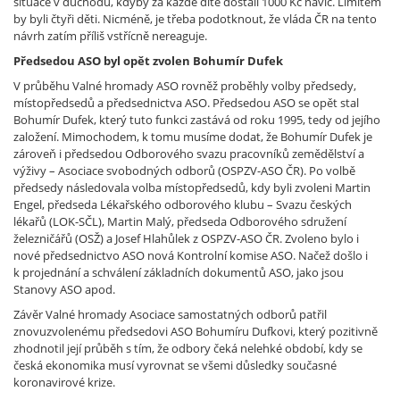
situace v důchodu, kdyby za každé dítě dostali 1000 Kč navíc. Limitem
by byli čtyři děti. Nicméně, je třeba podotknout, že vláda ČR na tento
návrh zatím příliš vstřícně nereaguje.
Předsedou ASO byl opět zvolen Bohumír Dufek
V průběhu Valné hromady ASO rovněž proběhly volby předsedy,
místopředsedů a předsednictva ASO. Předsedou ASO se opět stal
Bohumír Dufek, který tuto funkci zastává od roku 1995, tedy od jejího
založení. Mimochodem, k tomu musíme dodat, že Bohumír Dufek je
zároveň i předsedou Odborového svazu pracovníků zemědělství a
výživy – Asociace svobodných odborů (OSPZV-ASO ČR). Po volbě
předsedy následovala volba místopředsedů, kdy byli zvoleni Martin
Engel, předseda Lékařského odborového klubu – Svazu českých
lékařů (LOK-SČL), Martin Malý, předseda Odborového sdružení
železničářů (OSŽ) a Josef Hlahůlek z OSPZV-ASO ČR. Zvoleno bylo i
nové předsednictvo ASO nová Kontrolní komise ASO. Načež došlo i
k projednání a schválení základních dokumentů ASO, jako jsou
Stanovy ASO apod.
Závěr Valné hromady Asociace samostatných odborů patřil
znovuzvolenému předsedovi ASO Bohumíru Dufkovi, který pozitivně
zhodnotil její průběh s tím, že odbory čeká nelehké období, kdy se
česká ekonomika musí vyrovnat se všemi důsledky současné
koronavirové krize.