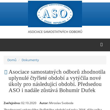
Přejít
k
hlavnímu
obsahu
ASOCIACE SAMOSTATNÝCH ODBORŮ
Domů
Dokumenty
Asociace samostatných odborů zhodnotila
uplynulé čtyřleté období a vytýčila nové
úkoly pro následující období. Předsedou
ASO i nadále zůstává Bohumír Dufek
Zveřejněno:
02.10.2020
Autor:
Miroslav Svoboda
Zhodnocení uplynulého čtyřletého období od roku 2016, dále volba