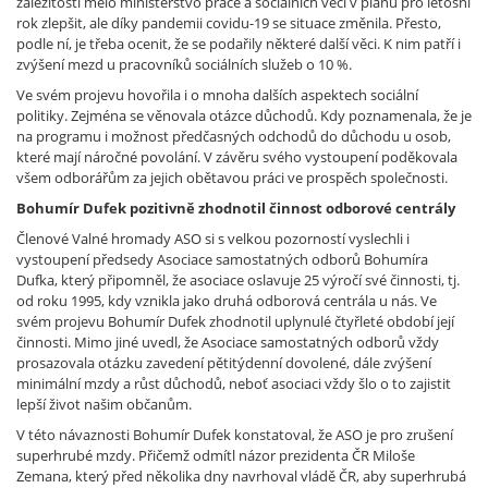
záležitostí mělo ministerstvo práce a sociálních věcí v plánu pro letošní
rok zlepšit, ale díky pandemii covidu-19 se situace změnila. Přesto,
podle ní, je třeba ocenit, že se podařily některé další věci. K nim patří i
zvýšení mezd u pracovníků sociálních služeb o 10 %.
Ve svém projevu hovořila i o mnoha dalších aspektech sociální
politiky. Zejména se věnovala otázce důchodů. Kdy poznamenala, že je
na programu i možnost předčasných odchodů do důchodu u osob,
které mají náročné povolání. V závěru svého vystoupení poděkovala
všem odborářům za jejich obětavou práci ve prospěch společnosti.
Bohumír Dufek pozitivně zhodnotil činnost odborové centrály
Členové Valné hromady ASO si s velkou pozorností vyslechli i
vystoupení předsedy Asociace samostatných odborů Bohumíra
Dufka, který připomněl, že asociace oslavuje 25 výročí své činnosti, tj.
od roku 1995, kdy vznikla jako druhá odborová centrála u nás. Ve
svém projevu Bohumír Dufek zhodnotil uplynulé čtyřleté období její
činnosti. Mimo jiné uvedl, že Asociace samostatných odborů vždy
prosazovala otázku zavedení pětitýdenní dovolené, dále zvýšení
minimální mzdy a růst důchodů, neboť asociaci vždy šlo o to zajistit
lepší život našim občanům.
V této návaznosti Bohumír Dufek konstatoval, že ASO je pro zrušení
superhrubé mzdy. Přičemž odmítl názor prezidenta ČR Miloše
Zemana, který před několika dny navrhoval vládě ČR, aby superhrubá