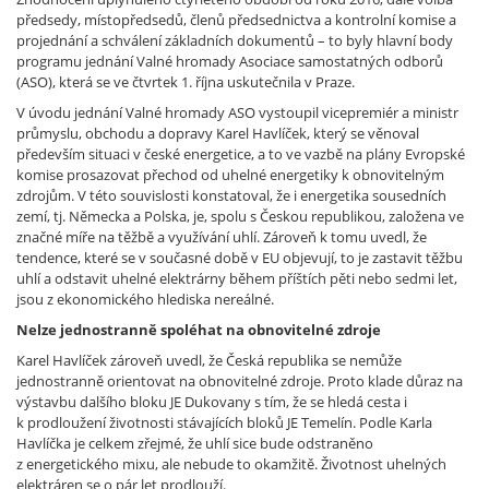
předsedy, místopředsedů, členů předsednictva a kontrolní komise a
projednání a schválení základních dokumentů – to byly hlavní body
programu jednání Valné hromady Asociace samostatných odborů
(ASO), která se ve čtvrtek 1. října uskutečnila v Praze.
V úvodu jednání Valné hromady ASO vystoupil vicepremiér a ministr
průmyslu, obchodu a dopravy Karel Havlíček, který se věnoval
především situaci v české energetice, a to ve vazbě na plány Evropské
komise prosazovat přechod od uhelné energetiky k obnovitelným
zdrojům. V této souvislosti konstatoval, že i energetika sousedních
zemí, tj. Německa a Polska, je, spolu s Českou republikou, založena ve
značné míře na těžbě a využívání uhlí. Zároveň k tomu uvedl, že
tendence, které se v současné době v EU objevují, to je zastavit těžbu
uhlí a odstavit uhelné elektrárny během příštích pěti nebo sedmi let,
jsou z ekonomického hlediska nereálné.
Nelze jednostranně spoléhat na obnovitelné zdroje
Karel Havlíček zároveň uvedl, že Česká republika se nemůže
jednostranně orientovat na obnovitelné zdroje. Proto klade důraz na
výstavbu dalšího bloku JE Dukovany s tím, že se hledá cesta i
k prodloužení životnosti stávajících bloků JE Temelín. Podle Karla
Havlíčka je celkem zřejmé, že uhlí sice bude odstraněno
z energetického mixu, ale nebude to okamžitě. Životnost uhelných
elektráren se o pár let prodlouží.