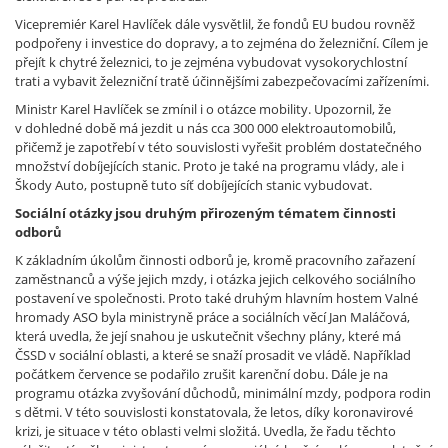
Vicepremiér Karel Havlíček dále vysvětlil, že fondů EU budou rovněž
podpořeny i investice do dopravy, a to zejména do železniční. Cílem je
přejít k chytré železnici, to je zejména vybudovat vysokorychlostní
trati a vybavit železniční tratě účinnějšími zabezpečovacími zařízeními.
Ministr Karel Havlíček se zmínil i o otázce mobility. Upozornil, že
v dohledné době má jezdit u nás cca 300 000 elektroautomobilů,
přičemž je zapotřebí v této souvislosti vyřešit problém dostatečného
množství dobíjejících stanic. Proto je také na programu vlády, ale i
Škody Auto, postupně tuto síť dobíjejících stanic vybudovat.
Sociální otázky jsou druhým přirozeným tématem činnosti
odborů
K základním úkolům činnosti odborů je, kromě pracovního zařazení
zaměstnanců a výše jejich mzdy, i otázka jejich celkového sociálního
postavení ve společnosti. Proto také druhým hlavním hostem Valné
hromady ASO byla ministryně práce a sociálních věcí Jan Maláčová,
která uvedla, že její snahou je uskutečnit všechny plány, které má
ČSSD v sociální oblasti, a které se snaží prosadit ve vládě. Například
počátkem července se podařilo zrušit karenční dobu. Dále je na
programu otázka zvyšování důchodů, minimální mzdy, podpora rodin
s dětmi. V této souvislosti konstatovala, že letos, díky koronavirové
krizi, je situace v této oblasti velmi složitá. Uvedla, že řadu těchto