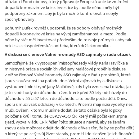
otázkou i Fond obnovy, který připravuje Evropská unie ke zmírnění
dopadů koronavirové krize. Investice by, podle něho, měly být
podpořeny zákonem, aby je bylo možné kontrolovat a nebyly
zpochybňovány.
Bohumír Dufek rovněž upozornil, že se odbory obávají možných
dopadů koronavirové krize na vývoj zaměstnanosti a mezd. Podle
něho by stát měl investovat především do rozvoje průmyslu, aby tak
neklesla celospolečenská spotřeba, která drží ekonomiku.
V diskusi se členové Valné hromady ASO zajímaly o řadu otázek
Samozřejmě, že k vystoupení místopředsedy vlády Karla Havlíčka a
ministryně práce a sociálních věcí Jany Maláčové proběhla diskuse,
v níž se členové Valné hromady ASO zajímaly o řadu problémů, které
jsou v současnosti na pořadu dne. Velmi zajímavá byla diskuse k
vystoupení ministryně Jany Maláčové, kdy byla vznesena i otázka, jak
je to s odchody do důchodu u žen, které před 30 lety odcházely do
důchodu v 55 či 57 letech do důchodu, a to podle počtu dětí. Dnes,
spolu s muži však odcházejí v 65 letech. Přičemž mají nižší výdělky než
muži. Ovšem, k tomu musíme dodat, že tato otázka byla logicky
položena kvůli tomu, že OSPZV-ASO ČR, který měl počátkem srpna
sjezd, vyzval vládu ČR k řešení této situace a navrhl, aby se ženám
znovu dala možnost odejít do důchodu dříve s tím, že by se počet dětí,
o který se po celý svůj život staraly, promítl i do zlepšení jejich finanční