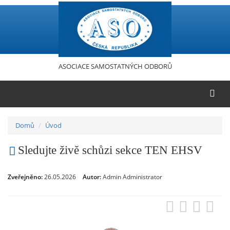
Přejít
k
hlavnímu
obsahu
ASOCIACE SAMOSTATNÝCH ODBORŮ
Domů
Úvod
Sledujte živě schůzi sekce TEN EHSV
Zveřejněno:
26.05.2026
Autor:
Admin Administrator