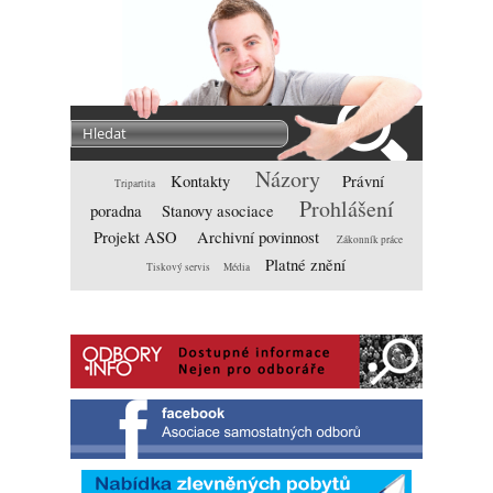
Názory
Kontakty
Právní
Tripartita
Prohlášení
poradna
Stanovy asociace
Projekt ASO
Archivní povinnost
Zákonník práce
Platné znění
Tiskový servis
Média