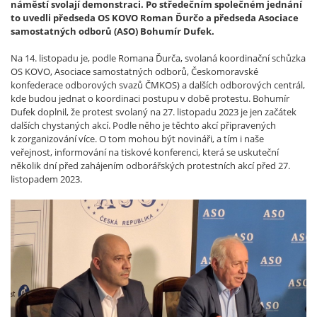
náměstí svolají demonstraci. Po středečním společném jednání
to uvedli předseda OS KOVO Roman Ďurčo a předseda Asociace
samostatných odborů (ASO) Bohumír Dufek.
Na 14. listopadu je, podle Romana Ďurča, svolaná koordinační schůzka
OS KOVO, Asociace samostatných odborů, Českomoravské
konfederace odborových svazů ČMKOS) a dalších odborových centrál,
kde budou jednat o koordinaci postupu v době protestu. Bohumír
Dufek doplnil, že protest svolaný na 27. listopadu 2023 je jen začátek
dalších chystaných akcí. Podle něho je těchto akcí připravených
k zorganizování více. O tom mohou být novináři, a tím i naše
veřejnost, informování na tiskové konferenci, která se uskuteční
několik dní před zahájením odborářských protestních akcí před 27.
listopadem 2023.