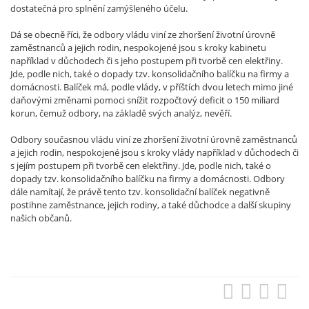
dostatečná pro splnění zamýšleného účelu.
Dá se obecně říci, že odbory vládu viní ze zhoršení životní úrovně
zaměstnanců a jejich rodin, nespokojené jsou s kroky kabinetu
například v důchodech či s jeho postupem při tvorbě cen elektřiny.
Jde, podle nich, také o dopady tzv. konsolidačního balíčku na firmy a
domácnosti. Balíček má, podle vlády, v příštích dvou letech mimo jiné
daňovými změnami pomoci snížit rozpočtový deficit o 150 miliard
korun, čemuž odbory, na základě svých analýz, nevěří.
Odbory současnou vládu viní ze zhoršení životní úrovně zaměstnanců
a jejich rodin, nespokojené jsou s kroky vlády například v důchodech či
s jejím postupem při tvorbě cen elektřiny. Jde, podle nich, také o
dopady tzv. konsolidačního balíčku na firmy a domácnosti. Odbory
dále namítají, že právě tento tzv. konsolidační balíček negativně
postihne zaměstnance, jejich rodiny, a také důchodce a další skupiny
našich občanů.