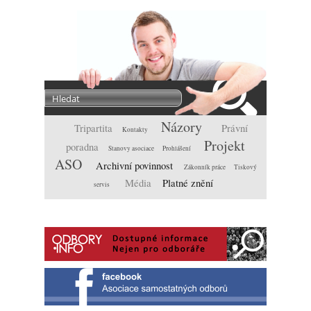
Názory
Tripartita
Právní
Kontakty
Projekt
poradna
Stanovy asociace
Prohlášení
ASO
Archivní povinnost
Zákonník práce
Tiskový
Média
Platné znění
servis