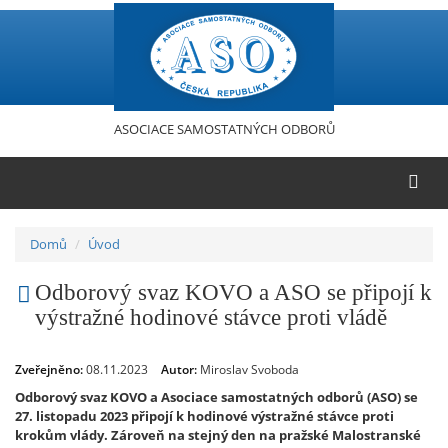
Přejít
k
hlavnímu
obsahu
ASOCIACE SAMOSTATNÝCH ODBORŮ
Domů
Úvod
Odborový svaz KOVO a ASO se připojí k
výstražné hodinové stávce proti vládě
Zveřejněno:
08.11.2023
Autor:
Miroslav Svoboda
Odborový svaz KOVO a Asociace samostatných odborů (ASO) se
27. listopadu 2023 připojí k hodinové výstražné stávce proti
krokům vlády. Zároveň na stejný den na pražské Malostranské