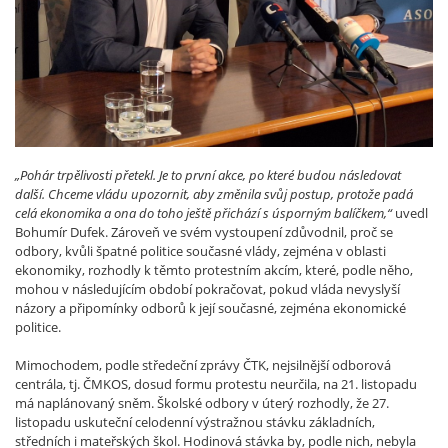
„Pohár trpělivosti přetekl. Je to první akce, po které budou následovat
další. Chceme vládu upozornit, aby změnila svůj postup, protože padá
celá ekonomika a ona do toho ještě přichází s úsporným balíčkem,“
uvedl
Bohumír Dufek. Zároveň ve svém vystoupení zdůvodnil, proč se
odbory, kvůli špatné politice současné vlády, zejména v oblasti
ekonomiky, rozhodly k těmto protestním akcím, které, podle něho,
mohou v následujícím období pokračovat, pokud vláda nevyslyší
názory a připomínky odborů k její současné, zejména ekonomické
politice.
Mimochodem, podle středeční zprávy ČTK, nejsilnější odborová
centrála, tj. ČMKOS, dosud formu protestu neurčila, na 21. listopadu
má naplánovaný sněm. Školské odbory v úterý rozhodly, že 27.
listopadu uskuteční celodenní výstražnou stávku základních,
středních i mateřských škol. Hodinová stávka by, podle nich, nebyla