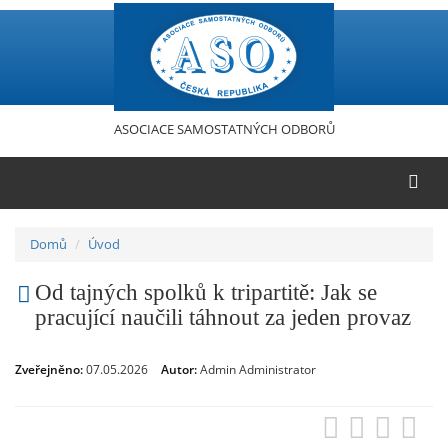
Přejít
k
hlavnímu
obsahu
ASOCIACE SAMOSTATNÝCH ODBORŮ
Domů
Úvod
Od tajných spolků k tripartitě: Jak se
pracující naučili táhnout za jeden provaz
Zveřejněno:
07.05.2026
Autor:
Admin Administrator