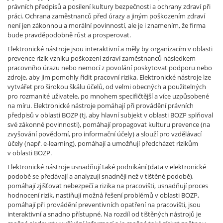
právních předpisů a posílení kultury bezpečnosti a ochrany zdraví při
práci. Ochrana zaměstnanců před úrazy a jiným poškozením zdraví
není jen zákonnou a morální povinností, ale je i znamením, že firma
bude pravděpodobně růst a prosperovat.
Elektronické nástroje jsou interaktivní a měly by organizacím v oblasti
prevence rizik vzniku poškození zdraví zaměstnanců následkem
pracovního úrazu nebo nemocí z povolání poskytovat podporu nebo
zdroje, aby jim pomohly řídit pracovní rizika. Elektronické nástroje lze
vytvářet pro širokou škálu účelů, od velmi obecných a použitelných
pro rozmanité uživatele, po mnohem specifičtější a více uzpůsobené
na míru. Elektronické nástroje pomáhají při provádění právních
předpisů v oblasti BOZP (tj. aby hlavní subjekt v oblasti BOZP splňoval
své zákonné povinnosti), pomáhají propagovat kulturu prevence (na
zvyšování povědomí, pro informační účely) a slouží pro vzdělávací
účely (např. e-learning), pomáhají a umožňují předcházet rizikům
v oblasti BOZP.
Elektronické nástroje usnadňují také podnikání (data v elektronické
podobě se předávají a analyzují snadněji než v tištěné podobě),
pomáhají zjišťovat nebezpečí a rizika na pracovišti, usnadňují proces
hodnocení rizik, nastiňují možná řešení problémů v oblasti BOZP,
pomáhají při provádění preventivních opatření na pracovišti, jsou
interaktivní a snadno přístupné. Na rozdíl od tištěných nástrojů je