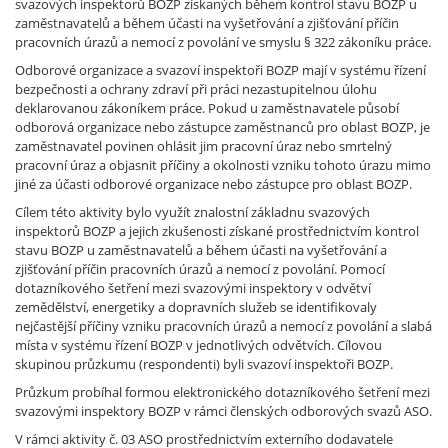
svazových inspektorů BOZP získaných během kontrol stavu BOZP u
zaměstnavatelů a během účasti na vyšetřování a zjišťování příčin
pracovních úrazů a nemocí z povolání ve smyslu § 322 zákoníku práce.
Odborové organizace a svazoví inspektoři BOZP mají v systému řízení
bezpečnosti a ochrany zdraví při práci nezastupitelnou úlohu
deklarovanou zákoníkem práce. Pokud u zaměstnavatele působí
odborová organizace nebo zástupce zaměstnanců pro oblast BOZP, je
zaměstnavatel povinen ohlásit jim pracovní úraz nebo smrtelný
pracovní úraz a objasnit příčiny a okolnosti vzniku tohoto úrazu mimo
jiné za účasti odborové organizace nebo zástupce pro oblast BOZP.
Cílem této aktivity bylo využít znalostní základnu svazových
inspektorů BOZP a jejich zkušenosti získané prostřednictvím kontrol
stavu BOZP u zaměstnavatelů a během účasti na vyšetřování a
zjišťování příčin pracovních úrazů a nemocí z povolání. Pomocí
dotazníkového šetření mezi svazovými inspektory v odvětví
zemědělství, energetiky a dopravních služeb se identifikovaly
nejčastější příčiny vzniku pracovních úrazů a nemocí z povolání a slabá
místa v systému řízení BOZP v jednotlivých odvětvích. Cílovou
skupinou průzkumu (respondenti) byli svazoví inspektoři BOZP.
Průzkum probíhal formou elektronického dotazníkového šetření mezi
svazovými inspektory BOZP v rámci členských odborových svazů ASO.
V rámci aktivity č. 03 ASO prostřednictvím externího dodavatele