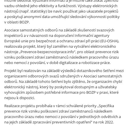
možné sledovat využívání informací a je možné také získat zpětnou
vazbu ohledně jeho efektivity a funkčnosti. Výstupy elektronických
nástrojů (např. statistiky) lze navíc používat jako ukazatele projektů
a poskytují anonymní data umožňující sledování výkonnosti politiky
v oblasti BOZP.
Asociace samostatných odborů na základě zkušeností svazových
inspektorů a v návaznosti na doporučení Informační agentury
Evropské unie pro bezpečnost a ochranu zdraví při práci (EU-OSHA),
realizovala projekt, který byl zaměřen na vytváření elektronického
nástroje „Prevence-bezpecnostprace.info“, pro oblast prevence rizik
vzniku poškození zdraví zaměstnanců následkem pracovního úrazu
nebo nemocí z povolání, v době digitalizace a robotizace práce.
Projekt byl realizován na základě výsledků dotazníkového šetření mezi
organizacemi odborových svazů sdružených v Asociaci samostatných
odborů. Na základě tohoto šetření bylo zjištěno, že organizacím chybí
elektronický nástroj, který by poskytoval dostupným a uživatelsky
vyhovujícím způsobem potřebné informace pro BOZP v praxi, které
nejsou k dispozici.
Realizace projektu probíhala v rámci schválené priority „Specifika
prevence rizik vzniku poškození zdraví zaměstnanců následkem
pracovního úrazu nebo nemoci z povolání v jednotlivých odvětvích a
na jejich základě zpracování preventivních opatření“ na rok 2022.