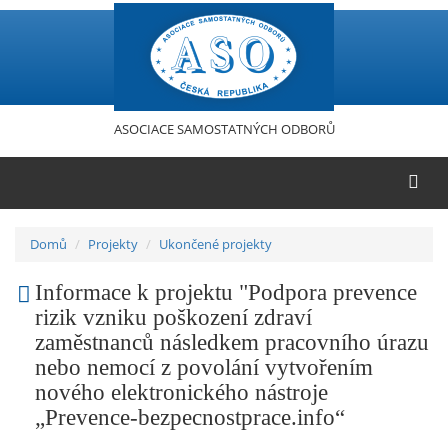
Přejít
k
hlavnímu
obsahu
ASOCIACE SAMOSTATNÝCH ODBORŮ
Domů
Projekty
Ukončené projekty
Informace k projektu "Podpora prevence
rizik vzniku poškození zdraví
zaměstnanců následkem pracovního úrazu
nebo nemocí z povolání vytvořením
nového elektronického nástroje
„Prevence-bezpecnostprace.info“