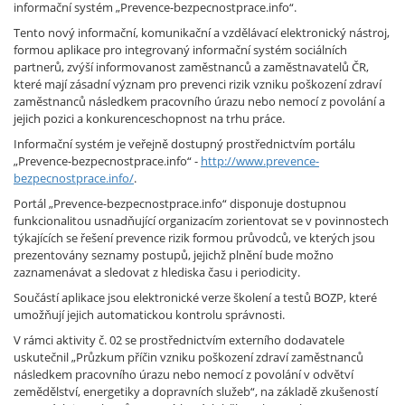
informační systém „Prevence-bezpecnostprace.info“.
Tento nový informační, komunikační a vzdělávací elektronický nástroj,
formou aplikace pro integrovaný informační systém sociálních
partnerů, zvýší informovanost zaměstnanců a zaměstnavatelů ČR,
které mají zásadní význam pro prevenci rizik vzniku poškození zdraví
zaměstnanců následkem pracovního úrazu nebo nemocí z povolání a
jejich pozici a konkurenceschopnost na trhu práce.
Informační systém je veřejně dostupný prostřednictvím portálu
„Prevence-bezpecnostprace.info“ -
http://www.prevence-
bezpecnostprace.info/
.
Portál „Prevence-bezpecnostprace.info“ disponuje dostupnou
funkcionalitou usnadňující organizacím zorientovat se v povinnostech
týkajících se řešení prevence rizik formou průvodců, ve kterých jsou
prezentovány seznamy postupů, jejichž plnění bude možno
zaznamenávat a sledovat z hlediska času i periodicity.
Součástí aplikace jsou elektronické verze školení a testů BOZP, které
umožňují jejich automatickou kontrolu správnosti.
V rámci aktivity č. 02 se prostřednictvím externího dodavatele
uskutečnil „Průzkum příčin vzniku poškození zdraví zaměstnanců
následkem pracovního úrazu nebo nemocí z povolání v odvětví
zemědělství, energetiky a dopravních služeb“, na základě zkušeností