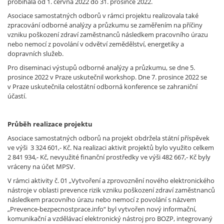
probíhala od 1. června 2022 do 31. prosince 2022.
Asociace samostatných odborů v rámci projektu realizovala také
zpracování odborné analýzy a průzkumu se zaměřením na příčiny
vzniku poškození zdraví zaměstnanců následkem pracovního úrazu
nebo nemocí z povolání v odvětví zemědělství, energetiky a
dopravních služeb.
Pro diseminaci výstupů odborné analýzy a průzkumu, se dne 5.
prosince 2022 v Praze uskutečnil workshop. Dne 7. prosince 2022 se
v Praze uskutečnila celostátní odborná konference se zahraniční
účastí.
Průběh realizace projektu
Asociace samostatných odborů na projekt obdržela státní příspěvek
ve výši 3 324 601,- Kč. Na realizaci aktivit projektů bylo využito celkem
2 841 934,- Kč, nevyužité finanční prostředky ve výši 482 667,- Kč byly
vráceny na účet MPSV.
V rámci aktivity č. 01 „Vytvoření a zprovoznění nového elektronického
nástroje v oblasti prevence rizik vzniku poškození zdraví zaměstnanců
následkem pracovního úrazu nebo nemocí z povolání s názvem
„Prevence-bezpecnostprace.info“ byl vytvořen nový informační,
komunikační a vzdělávací elektronický nástroj pro BOZP, integrovaný