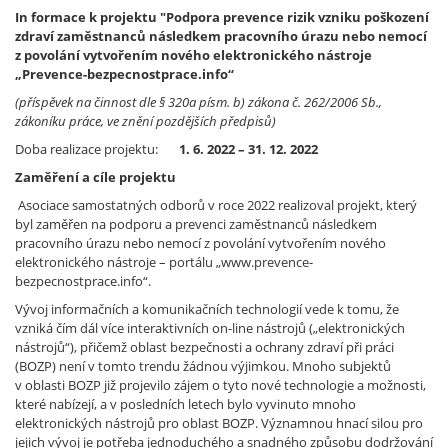
In formace k projektu "Podpora prevence rizik vzniku poškození
zdraví zaměstnanců následkem pracovního úrazu nebo nemocí
z povolání vytvořením nového elektronického nástroje
„Prevence-bezpecnostprace.info“
(příspěvek na činnost dle § 320a písm. b) zákona č. 262/2006 Sb.,
zákoníku práce, ve znění pozdějších předpisů)
Doba realizace projektu:
1. 6. 2022 – 31. 12. 2022
Zaměření a cíle projektu
Asociace samostatných odborů v roce 2022 realizoval projekt, který
byl zaměřen na podporu a prevenci zaměstnanců následkem
pracovního úrazu nebo nemocí z povolání vytvořením nového
elektronického nástroje – portálu „www.prevence-
bezpecnostprace.info“.
Vývoj informačních a komunikačních technologií vede k tomu, že
vzniká čím dál více interaktivních on-line nástrojů („elektronických
nástrojů“), přičemž oblast bezpečnosti a ochrany zdraví při práci
(BOZP) není v tomto trendu žádnou výjimkou. Mnoho subjektů
v oblasti BOZP již projevilo zájem o tyto nové technologie a možnosti,
které nabízejí, a v posledních letech bylo vyvinuto mnoho
elektronických nástrojů pro oblast BOZP. Významnou hnací silou pro
jejich vývoj je potřeba jednoduchého a snadného způsobu dodržování