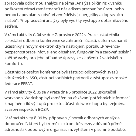
zpracovala odbornou analýzu na téma „Analýza příčin rizik vzniku
poškození zdraví zaměstnanců následkem pracovního úrazu nebo
nemocí z povolání v odvětví zemědělství, energetiky a dopravních
služeb“. Při zpracování analýzy byly využity výstupy z dotazníkového
šetření.
V rámci aktivity č. 04 se dne 7. prosince 2022 v Praze uskutečnila
celostátní odborná konference se zahraniční účastí, s cílem seznámit
účastníky s novým elektronickým nástrojem, portálu „Prevence-
bezpecnostprace.info“, s jeho obsahem, fungováním a zároveň získání
zpětné vazby pro jeho případné úpravy ke zlepšení uživatelského
komfortu.
Účastníci celostátní konference byli zástupci odborových svazů
sdružených v ASO, zástupci sociálních partnerů a zástupce evropské
federace EFFAT.
V rámci aktivity č. 05 se v Praze dne 5 prosince 2022 uskutečnil
workshop. Workshop byl zaměřen na získávání potřebných informací
k naplnění cílů výstupů projektu. Účastníci workshopu byli zejména
svazoví inspektoři BOZP.
V rámci aktivity č. 06 byl připraven „Sborník odborných analýz a
doporučení“, který byl kromě elektronické verze, z důvodů přímé
adresnosti k odborovým organizacím, vytištěn i v písemné podobě.