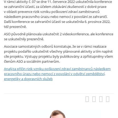
V rámci aktivity č. 07 se dne 11. července 2022 uskutečnila konference
se zahraniční účastí, za účelem získávání zkušeností z dobré praxe
v oblasti prevence rizik vzniku poškození zdraví zaměstnanců
následkem pracovního úrazu nebo nemocí z povolání ze zahraničí.
Další konference se zahraniční účastí se uskutečnila 6. prosince 2022,
též prezenčně.
ASO původně plánovala uskutečnit 2 videokonference, ale konference
se uskutečnily prezenčně.
Asociace samostatných odborů konstatuje, že se v rámci realizace
projektu podařilo uskutečnit všechny plánované aktivity a tím naplnit
cíle projektu. Výstupy projektu byly publikovány a zpřístupněny všem
členům ASO a sociálním partnerům.
Analýza příčin rizik vzniku poškození zdraví zaměstnanců následkem
pracovního úrazu nebo nemocí z povolání v odvětví zemědělství,
energetiky a dopravních služeb