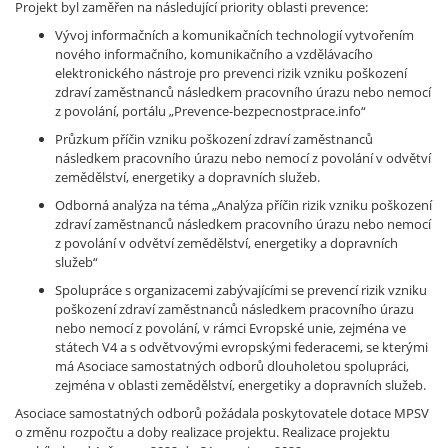
Projekt byl zaměřen na následující priority oblasti prevence:
Vývoj informačních a komunikačních technologií vytvořením
nového informačního, komunikačního a vzdělávacího
elektronického nástroje pro prevenci rizik vzniku poškození
zdraví zaměstnanců následkem pracovního úrazu nebo nemocí
z povolání, portálu „Prevence-bezpecnostprace.info“
Průzkum příčin vzniku poškození zdraví zaměstnanců
následkem pracovního úrazu nebo nemocí z povolání v odvětví
zemědělství, energetiky a dopravních služeb.
Odborná analýza na téma „Analýza příčin rizik vzniku poškození
zdraví zaměstnanců následkem pracovního úrazu nebo nemocí
z povolání v odvětví zemědělství, energetiky a dopravních
služeb“
Spolupráce s organizacemi zabývajícími se prevencí rizik vzniku
poškození zdraví zaměstnanců následkem pracovního úrazu
nebo nemocí z povolání, v rámci Evropské unie, zejména ve
státech V4 a s odvětvovými evropskými federacemi, se kterými
má Asociace samostatných odborů dlouholetou spolupráci,
zejména v oblasti zemědělství, energetiky a dopravních služeb.
Asociace samostatných odborů požádala poskytovatele dotace MPSV
o změnu rozpočtu a doby realizace projektu. Realizace projektu