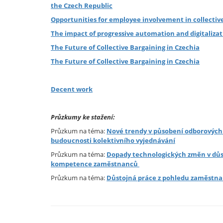
the Czech Republic
Opportunities for employee involvement in collectiv
The impact of progressive automation and digitaliz
The Future of Collective Bargaining in Czechia
The Future of Collective Bargaining in Czechia
Decent work
Průzkumy ke stažení:
Průzkum na téma:
N
ové trendy v působení odborových 
budoucnosti kolektivního vyjednávání
Průzkum na téma:
Dopady technologických změn v důsl
kompetence zaměstnanců
Průzkum na téma:
Důstojná práce z pohledu zaměstnanc