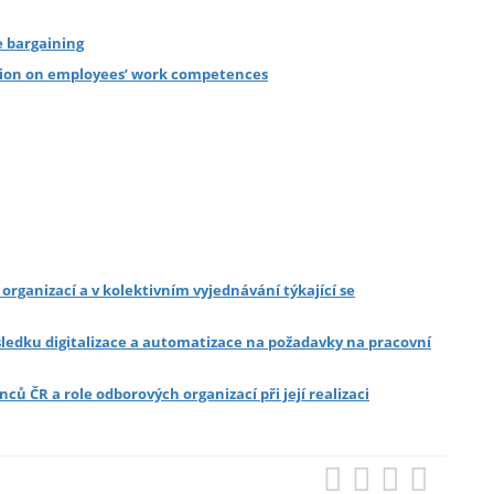
e bargaining
ation on employees’ work competences
organizací a v kolektivním vyjednávání týkající se
edku digitalizace a automatizace na požadavky na pracovní
ů ČR a role odborových organizací při její realizaci