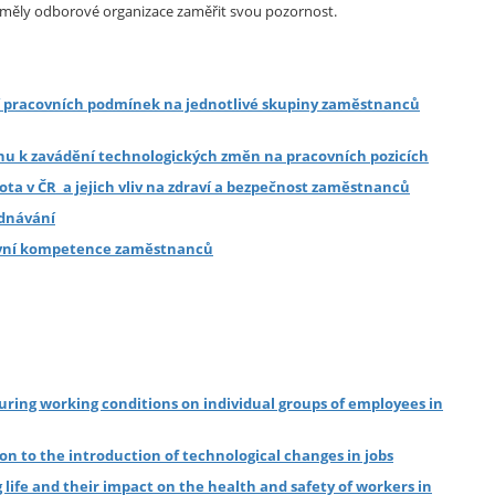
by měly odborové organizace zaměřit svou pozornost.
ání pracovních podmínek na jednotlivé skupiny zaměstnanců
 k zavádění technologických změn na pracovních pozicích
ta v ČR a jejich vliv na zdraví a bezpečnost zaměstnanců
ednávání
acovní kompetence zaměstnanců
curing working conditions on individual groups of employees in
on to the introduction of technological changes in jobs
life and their impact on the health and safety of workers in