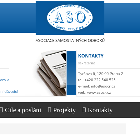
ASOCIACE SAMOSTATNÝCH ODBORŮ
KONTAKTY
sekretariát
Tyršova 6, 120 00 Praha 2
pora v
tel: +420 222 540 525
e-mail: info@asocr.cz
ní důvodu!
web: www.asocr.cz
Cíle a poslání
Projekty
Kontakty