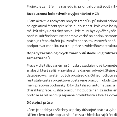
Projekt je zaměřen na následující prioritní oblasti sociální
Budoucnost kolektivního vyjednávání v ČR
Cílem aktivit je zachycení nových trendů v působení odboro
nelegislativní řešení týkající se budoucnosti kolektivníh
měl být vždy udržitelný rozvoj, kde musí být vyváženy všec
sociální udržitelnost. Nejenom ve vazbě na podnik samotn
práce. Je třeba chránit jak zaměstnance, tak zároveň např.
podporovat mobilitu na trhu práce a zohledňovat struktu
Dopady technologických změn v důsledku digitaliza
zaměstnanců
Práce v digitalizovaném průmyslu vyžaduje nové kompet
znalosti, které se liší v závislosti na daném odvětví. Stejn
databázových systémových prostředích. Od jednotlivců se 
řešit stále častěji projektově postavené pracovní úkoly
mění pracovní podmínky. Díky digitalizaci, automatizaci 
charakter práce. Kvalita pracovního života není zásadní j
protože se od ní odvíjí zejména produktivita a kvalita odv
Důstojná práce
Cílem je podchytit všechny aspekty důstojné práce a vyho
Dílčím cílem bude popsat slabá místa z hlediska zajištění