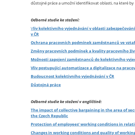
důstojné práce a umožní identifikovat oblasti, na které 
Odborné studie ke stažení:
V
liv kolektivního vyjednávání v oblasti zabezpečov
v ČR
Ochrana pracovních podmínek zaměstnanců ve vztahu
Změny pracovních podmínek a kvality pracovního živo
Možnosti zapojení zaměstnanců do kolektivního vyj
Vliv postupující automatizace a digitalizace na pr
Budoucnost kolektivního vyjednávání v ČR
Důstojná práce
Odborné studie ke stažení v angličtině:
The impact of collective bargaining in the area of se
the Czech Republic
Protection of employees’ working conditions in relati
Changes in working conditions and quality of working 