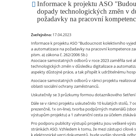
Informace k projektu ASO "Budouc
dopady technologických změn v důs
požadavky na pracovní kompetenc
Zveřejněno:
17.04.2023
Informace k projektu ASO "Budoucnost kolektivního vyjed
a automatizace na požadavky na pracovní kompetence zamě
písm. a) zákona č. 262/2006 Sb.)
Asociace samostatných odborů v roce 2023 zaměřila své a
technologických změn v důsledku digitalizace a automat
aspekty důstojné práce, a tak přispět k udržitelnému ho
Asociace samostatných odborů v rámci projektu realizovala
oblasti sociální ochrany zaměstnanců.
Uskutečnily se 3 průzkumy formou dotazníkového šetření m
Dále se v rámci projektu uskutečnilo 10 kulatých stolů, 7 
prezenčně, 1x on-line), tvorba podpůrných materiálů (sbo
výstupům projektu) a 1 zahraniční cesta za účelem získává
Pro podporu publicity výstupů projektu jsou veškeré vý
stránkách ASO. Vzhledem k tomu, že mezi zástupci cílové s
k elektronické verzi dokumentů, bude vydán sborník odbor