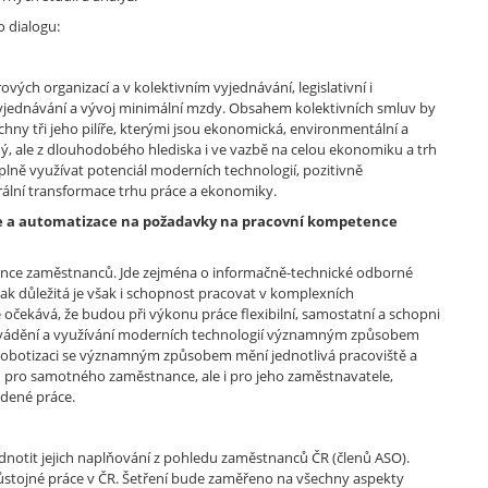
ho dialogu:
vých organizací a v kolektivním vyjednávání, legislativní i
o vyjednávání a vývoj minimální mzdy. Obsahem kolektivních smluv by
hny tři jeho pilíře, kterými jsou ekonomická, environmentální a
ý, ale z dlouhodobého hlediska i ve vazbě na celou ekonomiku a trh
 plně využívat potenciál moderních technologií, pozitivně
rální transformace trhu práce a ekonomiky.
ce a automatizace na požadavky na pracovní kompetence
ence zaměstnanců. Jde zejména o informačně-technické odborné
ě tak důležitá je však i schopnost pracovat v komplexních
očekává, že budou při výkonu práce flexibilní, samostatní a schopni
. Zavádění a využívání moderních technologií významným způsobem
a robotizaci se významným způsobem mění jednotlivá pracoviště a
en pro samotného zaměstnance, ale i pro jeho zaměstnavatele,
edené práce.
dnotit jejich naplňování z pohledu zaměstnanců ČR (členů ASO).
 důstojné práce v ČR. Šetření bude zaměřeno na všechny aspekty