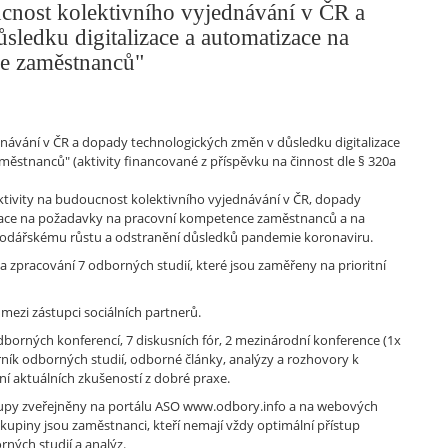
nost kolektivního vyjednávání v ČR a
ledku digitalizace a automatizace na
e zaměstnanců"
návání v ČR a dopady technologických změn v důsledku digitalizace
stnanců" (aktivity financované z příspěvku na činnost dle § 320a
ktivity na budoucnost kolektivního vyjednávání v ČR, dopady
izace na požadavky na pracovní kompetence zaměstnanců a na
spodářskému růstu a odstranění důsledků pandemie koronaviru.
 zpracování 7 odborných studií, které jsou zaměřeny na prioritní
ezi zástupci sociálních partnerů.
odborných konferencí, 7 diskusních fór, 2 mezinárodní konference (1x
rník odborných studií, odborné články, analýzy a rozhovory k
ní aktuálních zkušeností z dobré praxe.
stupy zveřejněny na portálu ASO www.odbory.info a na webových
kupiny jsou zaměstnanci, kteří nemají vždy optimální přístup
ných studií a analýz.