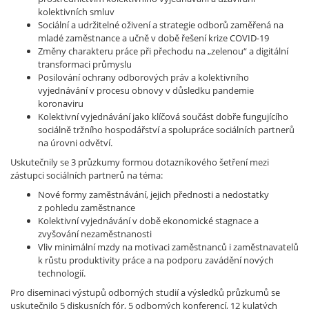
kolektivních smluv
Sociální a udržitelné oživení a strategie odborů zaměřená na
mladé zaměstnance a učně v době řešení krize COVID-19
Změny charakteru práce při přechodu na „zelenou“ a digitální
transformaci průmyslu
Posilování ochrany odborových práv a kolektivního
vyjednávání v procesu obnovy v důsledku pandemie
koronaviru
Kolektivní vyjednávání jako klíčová součást dobře fungujícího
sociálně tržního hospodářství a spolupráce sociálních partnerů
na úrovni odvětví.
Uskutečnily se 3 průzkumy formou dotazníkového šetření mezi
zástupci sociálních partnerů na téma:
Nové formy zaměstnávání, jejich přednosti a nedostatky
z pohledu zaměstnance
Kolektivní vyjednávání v době ekonomické stagnace a
zvyšování nezaměstnanosti
Vliv minimální mzdy na motivaci zaměstnanců i zaměstnavatelů
k růstu produktivity práce a na podporu zavádění nových
technologií.
Pro diseminaci výstupů odborných studií a výsledků průzkumů se
uskutečnilo 5 diskusních fór, 5 odborných konferencí, 12 kulatých