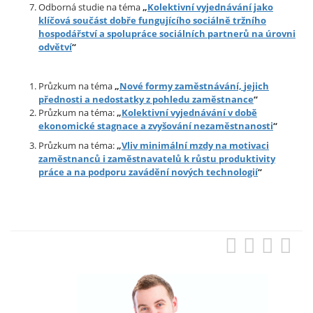
Odborná studie na téma
„
Kolektivní vyjednávání jako
klíčová součást dobře fungujícího sociálně tržního
hospodářství a spolupráce sociálních partnerů na úrovni
odvětví
“
Průzkum na téma
„
Nové formy zaměstnávání,
jejich
přednosti a nedostatky z pohledu zaměstnance
“
Průzkum na téma:
„
Kolektivní vyjednávání v době
ekonomické stagnace a zvyšování nezaměstnanosti
“
Průzkum na téma:
„
Vliv minimální mzdy na motivaci
zaměstnanců i zaměstnavatelů k růstu produktivity
práce a na podporu zavádění nových technologií
“