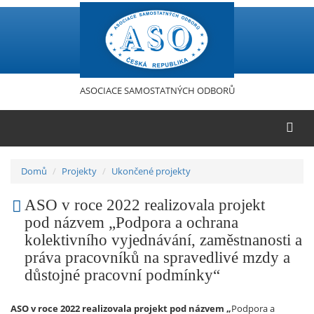
Přejít
k
hlavnímu
obsahu
ASOCIACE SAMOSTATNÝCH ODBORŮ
Domů
Projekty
Ukončené projekty
ASO v roce 2022 realizovala projekt
pod názvem „Podpora a ochrana
kolektivního vyjednávání, zaměstnanosti a
práva pracovníků na spravedlivé mzdy a
důstojné pracovní podmínky“
ASO v roce 2022 realizovala projekt pod
názvem
„
Podpora a