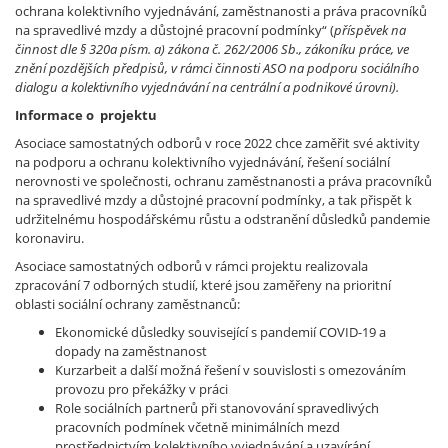
ochrana kolektivního vyjednávání, zaměstnanosti a práva pracovníků
na spravedlivé mzdy a důstojné pracovní podmínky“ (
příspěvek na
činnost dle § 320a písm. a) zákona č. 262/2006 Sb., zákoníku práce, ve
znění pozdějších předpisů,
v rámci činnosti ASO na podporu sociálního
dialogu a kolektivního vyjednávání na centrální a podnikové úrovni).
Informace o projektu
Asociace samostatných odborů v roce 2022 chce zaměřit své aktivity
na podporu a ochranu kolektivního vyjednávání, řešení sociální
nerovnosti ve společnosti, ochranu zaměstnanosti a práva pracovníků
na spravedlivé mzdy a důstojné pracovní podmínky, a tak přispět k
udržitelnému hospodářskému růstu a odstranění důsledků pandemie
koronaviru.
Asociace samostatných odborů v rámci projektu realizovala
zpracování 7 odborných studií, které jsou zaměřeny na prioritní
oblasti sociální ochrany zaměstnanců:
Ekonomické důsledky související s pandemií COVID-19 a
dopady na zaměstnanost
Kurzarbeit a další možná řešení v souvislosti s omezováním
provozu pro překážky v práci
Role sociálních partnerů při stanovování spravedlivých
pracovních podmínek včetně minimálních mezd
prostřednictvím kolektivního vyjednávání a uzavírání