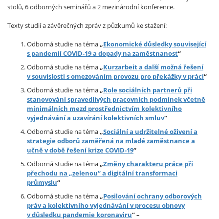
stolů, 6 odborných seminářů a 2 mezinárodní konference.
Texty studií a závěrečných zpráv z půzkumů ke stažení:
Odborná studie na téma
„
Ekonomické důsledky související
s pandemií COVID-19 a dopady na zaměstnanost
“
Odborná studie na téma
„
Kurzarbeit a další možná řešení
v souvislosti s omezováním provozu pro překážky v práci
“
Odborná studie na téma
„
Role sociálních partnerů při
stanovování spravedlivých pracovních podmínek včetně
minimálních mezd prostřednictvím kolektivního
vyjednávání a uzavírání kolektivních smluv
“
Odborná studie na téma
„
Sociální a udržitelné oživení a
strategie odborů zaměřená na mladé zaměstnance a
učně v době řešení krize COVID-19
“
Odborná studie na téma
„
Změny charakteru práce při
přechodu na „zelenou“ a digitální transformaci
průmyslu
“
Odborná studie na téma
„
Posilování ochrany odborových
práv a kolektivn
ího
vyjednávání v procesu obnovy
v důsledku pandemie koronaviru
“ –