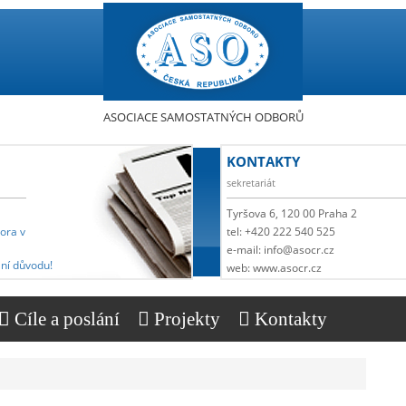
ASOCIACE SAMOSTATNÝCH ODBORŮ
KONTAKTY
sekretariát
Tyršova 6, 120 00 Praha 2
pora v
tel: +420 222 540 525
e-mail: info@asocr.cz
ní důvodu!
web: www.asocr.cz
Cíle a poslání
Projekty
Kontakty