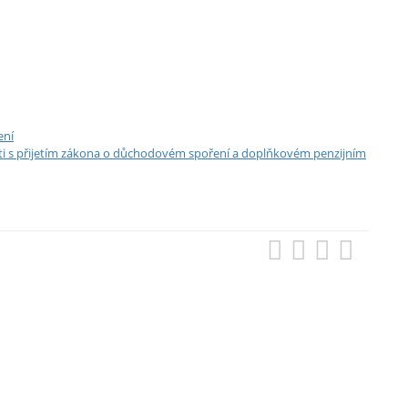
ení
ti s přijetím zákona o důchodovém spoření a doplňkovém penzijním