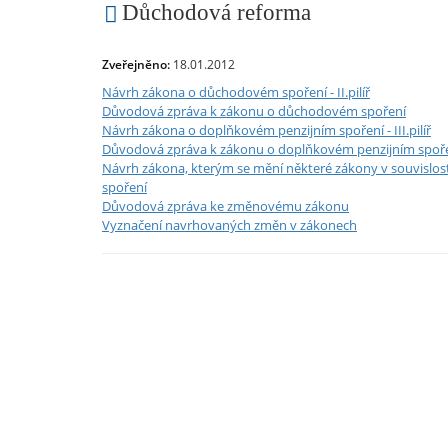
Důchodová reforma
Zveřejněno:
18.01.2012
Návrh zákona o důchodovém spoření - II.pilíř
Důvodová zpráva k zákonu o důchodovém spoření
Návrh zákona o doplňkovém penzijním spoření - III.pilíř
Důvodová zpráva k zákonu o doplňkovém penzijním spoř
Návrh zákona, kterým se mění některé zákony v souvislos
spoření
Důvodová zpráva ke změnovému zákonu
Vyznačení navrhovaných změn v zákonech