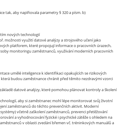
ce tak, aby naplňovala parametry § 320 a písm. b)
tím nových technologií
např. možnosti využití datové analýzy a strojového učení jako
ových platforem, které propojují informace o pracovních úrazech,
 způsoby monitoringu zaměstnanců, využívání moderních pracovních
ce umělé inteligence k identifikaci opakujících se rizikových
í, která budou zaměstnance chránit před těmito nezdravými vzorci
kladě datové analýzy, které pomohou plánovat kontroly a školení
nologií, aby si zaměstnanec mohl lépe monitorovat svůj životní
ojení zaměstnanců do těchto prevenčních aktivit. Moderní
 systémy) včetně zaškolení zaměstnanců, prevenci přetěžování
rování a vyhodnocování fyzické i psychické zátěže s ohledem na
zaměstnanců v oblasti zvedání břemen vč. tréninkových manuálů a