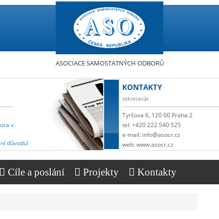
ASOCIACE SAMOSTATNÝCH ODBORŮ
KONTAKTY
sekretariát
Tyršova 6, 120 00 Praha 2
pora v
tel: +420 222 540 525
e-mail: info@asocr.cz
ní důvodu!
web: www.asocr.cz
Cíle a poslání
Projekty
Kontakty