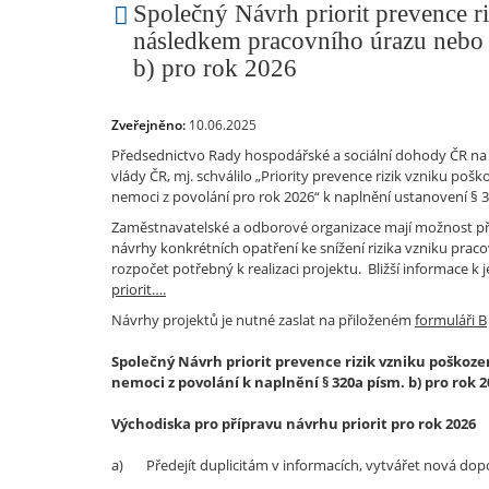
Společný Návrh priorit prevence r
následkem pracovního úrazu nebo 
b) pro rok 2026
Zveřejněno:
10.06.2025
Předsednictvo Rady hospodářské a sociální dohody ČR na s
vlády ČR, mj. schválilo „Priority prevence rizik vzniku p
nemoci z povolání pro rok 2026“ k naplnění ustanovení § 3
Zaměstnavatelské a odborové organizace mají možnost při
návrhy konkrétních opatření ke snížení rizika vzniku praco
rozpočet potřebný k realizaci projektu. Bližší informace 
priorit….
Návrhy projektů je nutné zaslat na přiloženém
formuláři B
Společný Návrh priorit prevence rizik vzniku poško
nemoci z povolání k naplnění § 320a písm. b) pro rok 2
Východiska pro přípravu návrhu priorit pro rok 2026
a) Předejít duplicitám v informacích, vytvářet nová dop