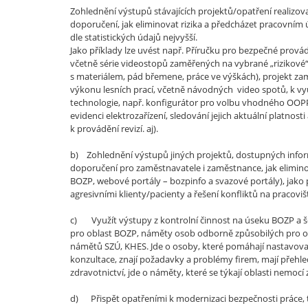
Zohlednění výstupů stávajících projektů/opatření realizov
doporučení, jak eliminovat rizika a předcházet pracovním 
dle statistických údajů nejvyšší.
Jako příklady lze uvést např. Příručku pro bezpečné provád
včetně série videostopů zaměřených na vybrané „rizikové“ 
s materiálem, pád břemene, práce ve výškách), projekt zam
výkonu lesních prací, včetně návodných video spotů, k využ
technologie, např. konfigurátor pro volbu vhodného OOPP 
evidenci elektrozařízení, sledování jejich aktuální platnos
k provádění revizí. aj).
b) Zohlednění výstupů jiných projektů, dostupných inform
doporučení pro zaměstnavatele i zaměstnance, jak eliminov
BOZP, webové portály – bozpinfo a svazové portály), jako př
agresivními klienty/pacienty a řešení konfliktů na pracovišt
c) Využít výstupy z kontrolní činnost na úseku BOZP a šet
pro oblast BOZP, náměty osob odborně způsobilých pro ob
námětů SZÚ, KHES. Jde o osoby, které pomáhají nastavovat 
konzultace, znají požadavky a problémy firem, mají přehle
zdravotnictví, jde o náměty, které se týkají oblasti nemocí 
d) Přispět opatřeními k modernizaci bezpečnosti práce, tj.