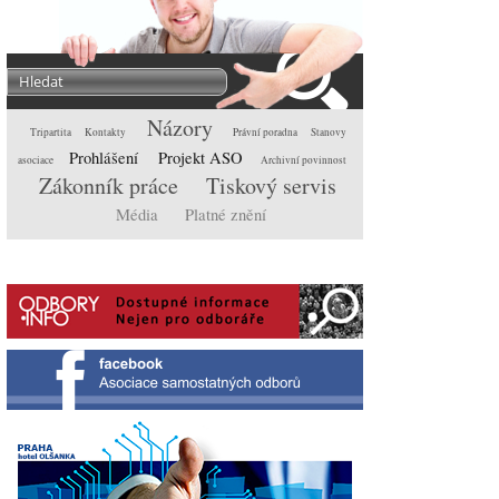
Názory
Tripartita
Kontakty
Právní poradna
Stanovy
Prohlášení
Projekt ASO
asociace
Archivní povinnost
Zákonník práce
Tiskový servis
Média
Platné znění