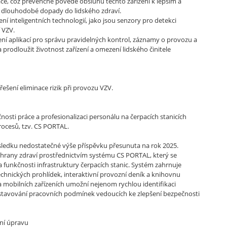
tuace, což prevenčně povede obsluhu těchto zařízení k lepším a
 dlouhodobé dopady do lidského zdraví.
inteligentních technologií, jako jsou senzory pro detekci
 VZV.
 aplikací pro správu pravidelných kontrol, záznamy o provozu a
prodloužit životnost zařízení a omezení lidského činitele
ešení eliminace rizik při provozu VZV.
sti práce a profesionalizaci personálu na čerpacích stanicích
rocesů, tzv. CS PORTAL.
ůsledku nedostatečné výše příspěvku přesunuta na rok 2025.
ochrany zdraví prostřednictvím systému CS PORTAL, který se
a funkčnosti infrastruktury čerpacích stanic. Systém zahrnuje
echnických prohlídek, interaktivní provozní deník a knihovnu
 na mobilních zařízeních umožní nejenom rychlou identifikaci
astavování pracovních podmínek vedoucích ke zlepšení bezpečnosti
vní úpravu