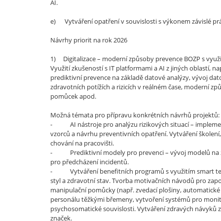
AI.
e) Vytváření opatření v souvislosti s výkonem závislé prá
Návrhy priorit na rok 2026
1) Digitalizace – moderní způsoby prevence BOZP s využi
Využití zkušeností s IT platformami a AI z jiných oblastí, 
prediktivní prevence na základě datové analýzy, vývoj dat
zdravotních potížích a rizicích v reálném čase, moderní
pomůcek apod.
Možná témata pro přípravu konkrétních návrhů projektů:
- AI nástroje pro analýzu rizikových situací – implementa
vzorců a návrhu preventivních opatření. Vytváření školen
chování na pracovišti.
- Prediktivní modely pro prevenci – vývoj modelů na zá
pro předcházení incidentů.
- Vytváření benefitních programů s využitím smart tech
styl a zdravotní stav. Tvorba motivačních návodů pro zap
manipulační pomůcky (např. zvedací plošiny, automatické
personálu těžkými břemeny, vytvoření systémů pro monito
psychosomatické souvislosti. Vytváření zdravých návyků 
značek.