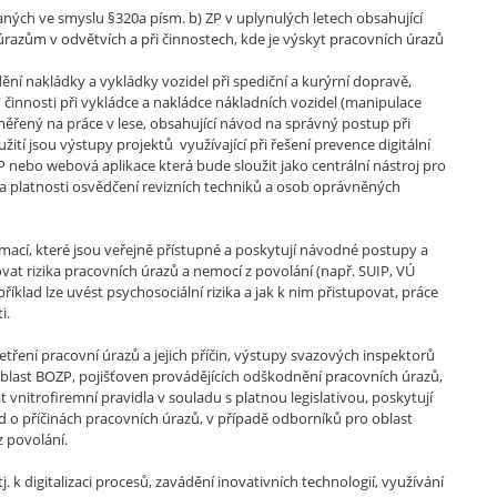
aných ve smyslu §320a písm. b) ZP v uplynulých letech obsahující
úrazům v odvětvích a při činnostech, kde je výskyt pracovních úrazů
ění nakládky a vykládky vozidel při spediční a kurýrní dopravě,
činnosti při vykládce a nakládce nákladních vozidel (manipulace
ěřený na práce v lese, obsahující návod na správný postup při
ití jsou výstupy projektů využívající při řešení prevence digitální
nebo webová aplikace která bude sloužit jako centrální nástroj pro
ti a platnosti osvědčení revizních techniků a osob oprávněných
ací, které jsou veřejně přístupné a poskytují návodné postupy a
at rizika pracovních úrazů a nemocí z povolání (např. SUIP, VÚ
íklad lze uvést psychosociální rizika a jak k nim přistupovat, práce
i.
ření pracovní úrazů a jejich příčin, výstupy svazových inspektorů
last BOZP, pojišťoven provádějících odškodnění pracovních úrazů,
vnitrofiremní pravidla v souladu s platnou legislativou, poskytují
d o příčinách pracovních úrazů, v případě odborníků pro oblast
z povolání.
 k digitalizaci procesů, zavádění inovativních technologií, využívání