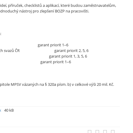
í, příruček, checklistů a aplikací, které budou zaměstnavatelům,
noduchý nástroj pro zlepšení BOZP na pracovišti.
:
 garant priorit 1–6
lských svazů ČR garant priorit 2, 5, 6
h svazů garant priorit 1, 3, 5, 6
rů garant priorit 1–6
tole MPSV vázaných na § 320a písm. b) v celkové výši 20 mil. Kč.
cx
40 kB