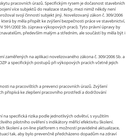
 výskytu pracovních úrazů. Specifickým rysem je dočasnost stavebních
pojení více subjektů do realizace stavby, mezi nimiž někdy není
ožoval svojí činností subjekt jiný. Novelizovaný zákon č. 309/2006
, která by měla přispět ke zvýšení bezpečnosti práce ve stavebnictví,
NV 591/200ž Sb. (úprava výkopových prací). Tyto právní úpravy by
vatelům, především malým a středním, ale součástí by měla být i
 zaměřených na aplikaci novelizovaného zákona č. 309/2006 Sb. a
OZP a specifických postupů při výkopových pracích včetně jejich
čnosti na pracovištích a prevenci pracovních úrazů. Zvýšení
ních přispívá ke zlepšení pracovního prostředí a dodržování
a specifická rizika podle jednotlivých odvětví, s využitím
livého pilotního ověření s indikátory měřící efektivitu školení.
školení a on-line platforem s možností pravidelné aktualizace,
h situací tak, aby bylo prevenčně předcházeno dopadům na zdraví