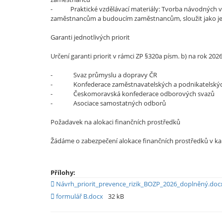
- Praktické vzdělávací materiály: Tvorba návodných vide
zaměstnancům a budoucím zaměstnancům, sloužit jako jed
Garanti jednotlivých priorit
Určení garanti priorit v rámci ZP §320a písm. b) na rok 2026
- Svaz průmyslu a dopravy ČR
- Konfederace zaměstnavatelských a podnikate
- Českomoravská konfederace odborovýc
- Asociace samostatných odbo
Požadavek na alokaci finančních prostředků
Žádáme o zabezpečení alokace finančních prostředků v kapi
Přílohy:
Návrh_priorit_prevence_rizik_BOZP_2026_doplněný.do
formulář B.docx
32 kB