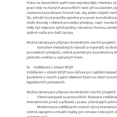
Práce na staveništích patří mezi nejrizikovější z hlediska
prací vždy na různých pracovištích navíc při současném za
nastavena koordinace činností tak, aby jeden subjekt neohr
Sb., přináší nová pravidla zejména pro pozici koordinátora
změn doznaly i některé prováděcí předpisy, např. novela 
měly být nejenom zpřístupněny návodnou formou zaměstna
zpětná vazba pro další úpravy.
Možná témata pro přípravu konkrétních návrhů projektů:
- Vytvoření metodických návodů a materiálů na školení
prováděcích předpisů, včetně pravidel pro koordinátory B
pilotního ověření u vybraných firem.
6) Vzdělávání v oblasti BOZP
Vzdělávání v oblasti BOZP jsou klíčové pro zajištění bezpe
povědomí o rizicích a jejich efektivní řízení na všech úrov
legislativních požadavků.
Možná témata pro přípravu konkrétních návrhů projektů:
- Cílené kampaně na pracovištích: Realizace vzdělávání n
interaktivních prvků a příkladů z praxe, včetně jejich jednot
- Modernizace vzdělávacích metod: Vývoj interaktivních 
včetně zapojení a virtuální reality pro simulaci rizikovýc
zaměstnanců