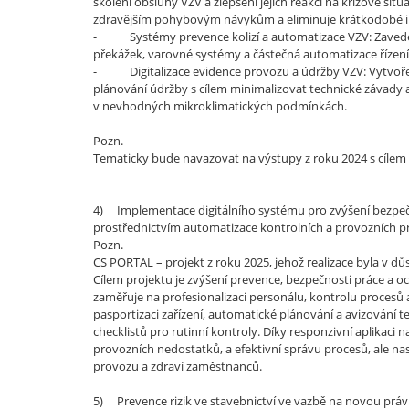
školení obsluhy VZV a zlepšení jejich reakcí na krizové si
zdravějším pohybovým návykům a eliminuje krátkodobé i
- Systémy prevence kolizí a automatizace VZV: Zavedení 
překážek, varovné systémy a částečná automatizace řízení
- Digitalizace evidence provozu a údržby VZV: Vytvoření
plánování údržby s cílem minimalizovat technické závady a 
v nevhodných mikroklimatických podmínkách.
Pozn.
Tematicky bude navazovat na výstupy z roku 2024 s cílem ř
4) Implementace digitálního systému pro zvýšení bezpečno
prostřednictvím automatizace kontrolních a provozních p
Pozn.
CS PORTAL – projekt z roku 2025, jehož realizace byla v d
Cílem projektu je zvýšení prevence, bezpečnosti práce a 
zaměřuje na profesionalizaci personálu, kontrolu procesů 
pasportizaci zařízení, automatické plánování a avizování t
checklistů pro rutinní kontroly. Díky responzivní aplikaci
provozních nedostatků, a efektivní správu procesů, ale n
provozu a zdraví zaměstnanců.
5) Prevence rizik ve stavebnictví ve vazbě na novou prá