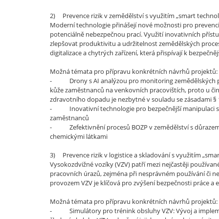
2) Prevence rizik v zemědělství s využitím „smart techno
Moderní technologie přinášejí nové možnosti pro prevenci r
potenciálně nebezpečnou prací. Využití inovativních příst
zlepšovat produktivitu a udržitelnost zemědělských proce
digitalizace a chytrých zařízení, která přispívají k bezpeč
Možná témata pro přípravu konkrétních návrhů projektů:
- Drony s AI analýzou pro monitoring zemědělských praco
kůže zaměstnanců na venkovních pracovištích, proto u činno
zdravotního dopadu je nezbytné v souladu se zásadami § 10
- Inovativní technologie pro bezpečnější manipulaci se 
zaměstnanců
- Zefektivnění procesů BOZP v zemědělství s důrazem 
chemickými látkami
3) Prevence rizik v logistice a skladování s využitím „sma
Vysokozdvižné vozíky (VZV) patří mezi nejčastěji používan
pracovních úrazů, zejména při nesprávném používání či ne
provozem VZV je klíčová pro zvýšení bezpečnosti práce a e
Možná témata pro přípravu konkrétních návrhů projektů:
- Simulátory pro trénink obsluhy VZV: Vývoj a impleme