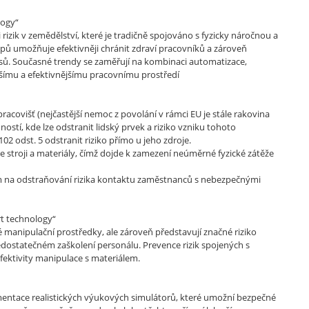
logy“
izik v zemědělství, které je tradičně spojováno s fyzicky náročnou a
upů umožňuje efektivněji chránit zdraví pracovníků a zároveň
sů. Současné trendy se zaměřují na kombinaci automatizace,
nějšímu a efektivnějšímu pracovnímu prostředí
višť (nejčastější nemoc z povolání v rámci EU je stále rakovina
stí, kde lze odstranit lidský prvek a riziko vzniku tohoto
2 odst. 5 odstranit riziko přímo u jeho zdroje.
stroji a materiály, čímž dojde k zamezení neúměrné fyzické zátěže
na odstraňování rizika kontaktu zaměstnanců s nebezpečnými
rt technology“
é manipulační prostředky, ale zároveň představují značné riziko
dostatečném zaškolení personálu. Prevence rizik spojených s
fektivity manipulace s materiálem.
ntace realistických výukových simulátorů, které umožní bezpečné