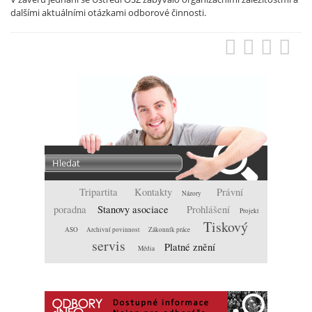
dalšími aktuálními otázkami odborové činnosti.
Tripartita
Kontakty
Právní
Názory
poradna
Stanovy asociace
Prohlášení
Projekt
Tiskový
ASO
Archivní povinnost
Zákonník práce
servis
Platné znění
Média