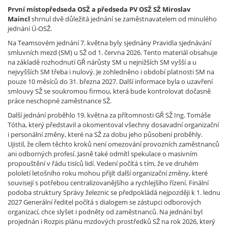
První místopředseda OSŽ a předseda PV OSŽ SŽ Miroslav
Maincl
shrnul dvě důležitá jednání se zaměstnavatelem od minulého
jednání Ú-OSŽ.
Na Teamsovém jednání 7. května byly sjednány Pravidla sjednávání
smluvních mezd (SM) u SŽ od 1. června 2026. Tento materiál obsahuje
na základě rozhodnutí GŘ nárůsty SM u nejnižších SM vyšší a u
nejvyšších SM třeba i nulový. Je zohledněno i období platnosti SM na
pouze 10 měsíců do 31. března 2027. Další informace byla o uzavření
smlouvy SŽ se soukromou firmou, která bude kontrolovat dočasně
práce neschopné zaměstnance SŽ.
Další jednání proběhlo 19. května za přítomnosti GŘ SŽ Ing. Tomáše
Tótha, který představil a okomentoval všechny dosavadní organizační
i personální změny, které na SŽ za dobu jeho působení proběhly.
Ujistil, že cílem těchto kroků není omezování provozních zaměstnanců
ani odborných profesí. Jasně také odmítl spekulace o masivním
propouštění v řádu tisíců lidí. Vedení počítá s tím, že ve druhém
pololetí letošního roku mohou přijít další organizační změny, které
souvisejí s potřebou centralizovanějšího a rychlejšího řízení. Finální
podoba struktury Správy železnic se předpokládá nejpozději k 1. lednu
2027 Generální ředitel počítá s dialogem se zástupci odborových
organizací, chce slyšet i podněty od zaměstnanců. Na jednání byl
projednán i Rozpis plánu mzdových prostředků SŽ na rok 2026, který