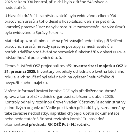
2025 celkem 330 kontrol, při nichž bylo zjištěno 543 závad a
nedostatků.
U hlavních drážních zaměstnavatelů bylo evidováno celkem 934
pracovních úrazů, z toho deset s hospitalizací delší než pět dnů.
Smrtelný pracovní úraz nebyl v roce 2025 zaznamenán. Nejvíce úrazů
bylo evidováno u Správy železnic.
Materiál upozornil mimo jiné na přetrvávající nedostatky při šetření
pracovních úrazů, ne vždy správné postupy zaměstnavatelů a
potřebu dalšího vzdělávání odborových funkcionářů v oblasti BOZP a
odškodňování pracovních úrazů.
Členové Ústředí OSŽ projednali rovněž
inventarizaci majetku OSŽ k
31. prosinci 2025.
Inventury probíhaly od ledna do května letošního
roku a jejich součástí byl také návrh na vyřazení nefunkčního či
nevyužitelného majetku.
V rámci informací Revizní komise OSŽ byla předložena souhrnná
zpráva z kontrol základních organizací za březen a duben 2026.
Kontroly odhalily rozdílnou úroveň vedení účetnictví a administrativy
jednotlivých organizací. Vedle pozitivních příkladů byly zaznamenány
také závažné nedostatky, například chybějící účetní dokumentace
nebo nedostatečná činnost revizních komisí. Tu následně
okomentoval
předseda RK OSŽ Petr Nárožník.