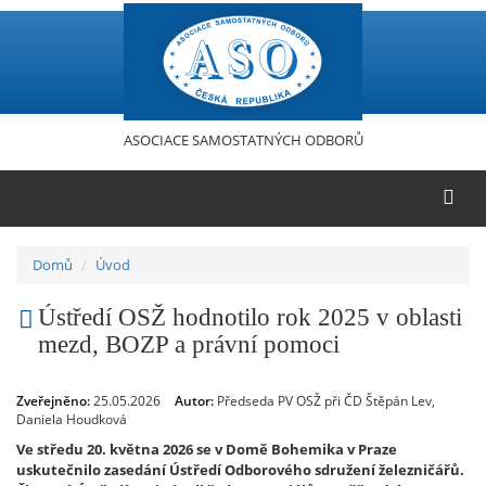
Přejít
k
hlavnímu
obsahu
ASOCIACE SAMOSTATNÝCH ODBORŮ
Domů
Úvod
Ústředí OSŽ hodnotilo rok 2025 v oblasti
mezd, BOZP a právní pomoci
Zveřejněno:
25.05.2026
Autor:
Předseda PV OSŽ při ČD Štěpán Lev,
Daniela Houdková
Ve středu 20. května 2026 se v Domě Bohemika v Praze
uskutečnilo zasedání Ústředí Odborového sdružení železničářů.