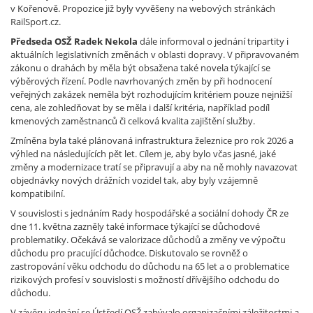
v Kořenově. Propozice již byly vyvěšeny na webových stránkách
RailSport.cz.
Předseda OSŽ Radek Nekola
dále informoval o jednání tripartity i
aktuálních legislativních změnách v oblasti dopravy. V připravovaném
zákonu o drahách by měla být obsažena také novela týkající se
výběrových řízení. Podle navrhovaných změn by při hodnocení
veřejných zakázek neměla být rozhodujícím kritériem pouze nejnižší
cena, ale zohledňovat by se měla i další kritéria, například podíl
kmenových zaměstnanců či celková kvalita zajištění služby.
Zmíněna byla také plánovaná infrastruktura železnice pro rok 2026 a
výhled na následujících pět let. Cílem je, aby bylo včas jasné, jaké
změny a modernizace tratí se připravují a aby na ně mohly navazovat
objednávky nových drážních vozidel tak, aby byly vzájemně
kompatibilní.
V souvislosti s jednáním Rady hospodářské a sociální dohody ČR ze
dne 11. května zazněly také informace týkající se důchodové
problematiky. Očekává se valorizace důchodů a změny ve výpočtu
důchodu pro pracující důchodce. Diskutovalo se rovněž o
zastropování věku odchodu do důchodu na 65 let a o problematice
rizikových profesí v souvislosti s možností dřívějšího odchodu do
důchodu.
V závěru jednání se Ústředí OSŽ zabývalo organizačními záležitostmi a