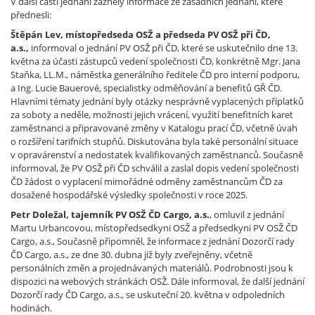
V další části jednání zazněly informace ze zásadních jednání, které
přednesli:
Štěpán Lev, místopředseda OSŽ a předseda PV OSŽ při ČD,
a.s.,
informoval o jednání PV OSŽ při ČD, které se uskutečnilo dne 13.
května za účasti zástupců vedení společnosti ČD, konkrétně Mgr. Jana
Staňka, LL.M., náměstka generálního ředitele ČD pro interní podporu,
a Ing. Lucie Bauerové, specialistky odměňování a benefitů GŘ ČD.
Hlavními tématy jednání byly otázky nesprávně vyplacených příplatků
za soboty a neděle, možnosti jejich vrácení, využití benefitních karet
zaměstnanci a připravované změny v Katalogu prací ČD, včetně úvah
o rozšíření tarifních stupňů. Diskutována byla také personální situace
v opravárenství a nedostatek kvalifikovaných zaměstnanců. Současně
informoval, že PV OSŽ při ČD schválil a zaslal dopis vedení společnosti
ČD žádost o vyplacení mimořádné odměny zaměstnancům ČD za
dosažené hospodářské výsledky společnosti v roce 2025.
Petr Doležal, tajemník PV OSŽ ČD Cargo, a.s.
, omluvil z jednání
Martu Urbancovou, místopředsedkyni OSŽ a předsedkyni PV OSŽ ČD
Cargo, a.s., Současně připomněl, že informace z jednání Dozorčí rady
ČD Cargo, a.s., ze dne 30. dubna již byly zveřejněny, včetně
personálních změn a projednávaných materiálů. Podrobnosti jsou k
dispozici na webových stránkách OSŽ. Dále informoval, že další jednání
Dozorčí rady ČD Cargo, a.s., se uskuteční 20. května v odpoledních
hodinách.