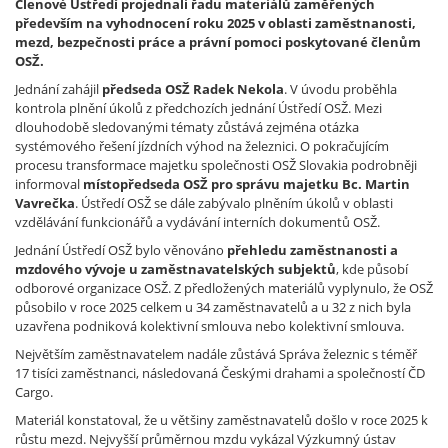
Členové Ústředí projednali řadu materiálů zaměřených
především na vyhodnocení roku 2025 v oblasti zaměstnanosti,
mezd, bezpečnosti práce a právní pomoci poskytované členům
OSŽ.
Jednání zahájil
předseda OSŽ Radek Nekola
. V úvodu proběhla
kontrola plnění úkolů z předchozích jednání Ústředí OSŽ. Mezi
dlouhodobě sledovanými tématy zůstává zejména otázka
systémového řešení jízdních výhod na železnici. O pokračujícím
procesu transformace majetku společnosti OSŽ Slovakia podrobněji
informoval
místopředseda OSŽ pro správu majetku Bc. Martin
Vavrečka
. Ústředí OSŽ se dále zabývalo plněním úkolů v oblasti
vzdělávání funkcionářů a vydávání interních dokumentů OSŽ.
Jednání Ústředí OSŽ bylo věnováno
přehledu zaměstnanosti a
mzdového vývoje u zaměstnavatelských subjektů
, kde působí
odborové organizace OSŽ. Z předložených materiálů vyplynulo, že OSŽ
působilo v roce 2025 celkem u 34 zaměstnavatelů a u 32 z nich byla
uzavřena podniková kolektivní smlouva nebo kolektivní smlouva.
Největším zaměstnavatelem nadále zůstává Správa železnic s téměř
17 tisíci zaměstnanci, následovaná Českými drahami a společností ČD
Cargo.
Materiál konstatoval, že u většiny zaměstnavatelů došlo v roce 2025 k
růstu mezd. Nejvyšší průměrnou mzdu vykázal Výzkumný ústav