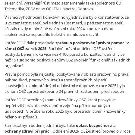
železniční. Výraznější růst mezd zaznamenaly také společnosti ČD
Telematika, ŽPSV nebo ORLEN Unipetrol Doprava.
V rámci vyhodnocení kolektivního vyjednávání bylo konstatováno, že
u 25 zaměstnavatelů byl sjednán růst mezd, u pěti zaměstnavatelů
zůstaly mzdy minimálně na úrovni roku 2024 a pouze u dvou
společností se nepodařilo kolektivní smlouvu uzavřít.
Ústředí OSŽ dále projednalo
zprávu o poskytování právní pomoci v
rámci OSŽ za rok 2025.
Sociálně-právní oddělení OSŽ-ústředí
poskytlo během roku více než 4 100 porad a konzultací, dalších více
než 15 tisíc porad poskytli členům OSŽ uvolnění funkcionáři základních
organizací.
Právní pomoc byla nejčastěji poskytována v oblasti pracovního práva,
náhrad škod, pracovních úrazů a trestněprávních případů
souvisejících s mimořádnými událostmi v dopravě. V roce 2025 bylo
členům OSŽ zprostředkováno 24 právních zastoupení před soudem.
Ústředí OSŽ ocenilo význam krizové linky OSŽ, která poskytuje
nepřetržitý právní servis členům zejména při mimořádných
událostech. V průběhu roku 2025 bylo prostřednictvím krizové linky
řešeno 41 případů.
Samostatným bodem jednání byla také
oblast bezpečnosti a
ochrany zdraví při práci
. Oddělení BOZP OSŽ-ústředí provedlo v roce