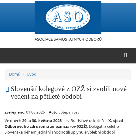
Přejít
k
hlavnímu
obsahu
ASOCIACE SAMOSTATNÝCH ODBORŮ
Domů
Úvod
Slovenští kolegové z OZŽ si zvolili nové
vedení na pětileté období
Zveřejněno:
01.06.2026
Autor:
Štěpán Lev
Ve dnech
29. a 30. května 2025
se v Bratislavě uskutečnil
X. sjezd
Odborového združenia železničiarov (OZŽ)
. Delegáti z celého
Slovenska během jednání zhodnotili uplynulé volební období,