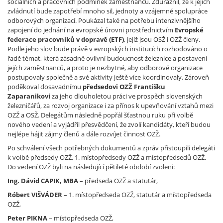
sociálních a pracovních podmínek zaměstnanců. Zdůraznil, že k jejich
zvládnutí bude zapotřebí mnoho sil, jednoty a vzájemné spolupráce
odborových organizací. Poukázal také na potřebu intenzivnějšího
zapojení do jednání na evropské úrovni prostřednictvím
Evropské
federace pracovníků v dopravě (ETF)
, jejíž jsou OSŽ i OZŽ členy.
Podle jeho slov bude právě v evropských institucích rozhodováno o
řadě témat, která zásadně ovlivní budoucnost železnice a postavení
jejích zaměstnanců, a proto je nezbytné, aby odborové organizace
postupovaly společně a své aktivity ještě více koordinovaly. Zároveň
poděkoval dosavadnímu
předsedovi OZŽ
Františku
Zaparanikovi
za jeho dlouholetou práci ve prospěch slovenských
železničářů, za rozvoj organizace i za přínos k upevňování vztahů mezi
OZŽ a OSŽ. Delegátům následně popřál šťastnou ruku při volbě
nového vedení a vyjádřil přesvědčení, že zvolí kandidáty, kteří budou
nejlépe hájit zájmy členů a dále rozvíjet činnost OZŽ.
Po schválení všech potřebných dokumentů a zpráv přistoupili delegáti
k volbě předsedy OZŽ, 1. místopředsedy OZŽ a místopředsedů OZŽ.
Do vedení OZŽ byli na následující pětileté období zvoleni:
Ing. Dávid CAPIK, MBA
– předseda OZŽ a statutár,
Róbert VIŠVÁDER
– 1. místopředseda OZŽ, statutár a místopředseda
OZŽ,
Peter PIKNA
– místopředseda OZŽ,