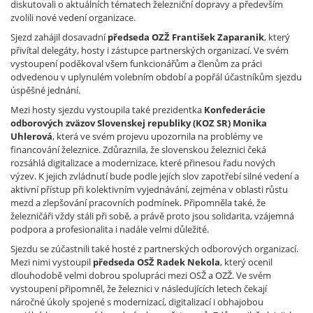
diskutovali o aktuálních tématech železniční dopravy a především
zvolili nové vedení organizace.
Sjezd zahájil dosavadní
předseda OZŽ
František Zaparanik
, který
přivítal delegáty, hosty i zástupce partnerských organizací. Ve svém
vystoupení poděkoval všem funkcionářům a členům za práci
odvedenou v uplynulém volebním období a popřál účastníkům sjezdu
úspěšné jednání.
Mezi hosty sjezdu vystoupila také prezidentka
Konfederácie
odborových zväzov Slovenskej republiky (KOZ SR) Monika
Uhlerová
, která ve svém projevu upozornila na problémy ve
financování železnice. Zdůraznila, že slovenskou železnici čeká
rozsáhlá digitalizace a modernizace, které přinesou řadu nových
výzev. K jejich zvládnutí bude podle jejích slov zapotřebí silné vedení a
aktivní přístup při kolektivním vyjednávání, zejména v oblasti růstu
mezd a zlepšování pracovních podmínek. Připomněla také, že
železničáři vždy stáli při sobě, a právě proto jsou solidarita, vzájemná
podpora a profesionalita i nadále velmi důležité.
Sjezdu se zúčastnili také hosté z partnerských odborových organizací.
Mezi nimi vystoupil
předseda
OSŽ Radek Nekola
, který ocenil
dlouhodobě velmi dobrou spolupráci mezi OSŽ a OZŽ. Ve svém
vystoupení připomněl, že železnici v následujících letech čekají
náročné úkoly spojené s modernizací, digitalizací i obhajobou