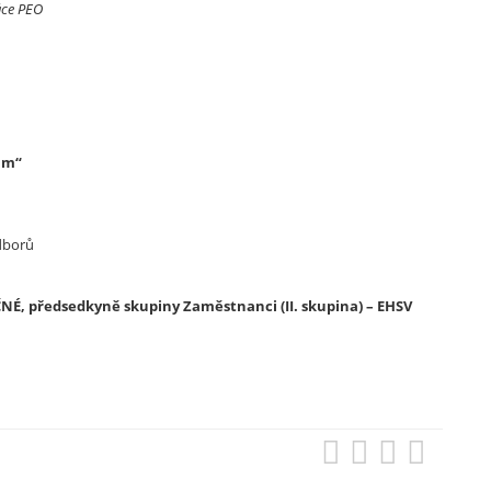
áce PEO
rum“
dborů
IČNÉ, předsedkyně skupiny Zaměstnanci (II. skupina) – EHSV