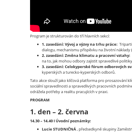
Program je strukturován do tří hlavních sekcí:
1. zasedání: Vývoj a výzvy na trhu práce:
Triparti
dialogu, mechanismu příspěvku na životní náklady 
2. zasedání: Změna klimatu a pracovní vztahy:
na to, jak mohou odbory zajistit spravedlivé politi
3. zasedání: Celokyperské fórum odborových sv
kyperských a turecko-kyperských odborů.
Tato akce slouží jako klíčová platforma pro prosazování k
sociální spravedlnosti a spravedlivých pracovních podmíne
odrážela potřeby a realitu pracujících v praxi.
PROGRAM
1. den – 2. června
14.30 – 14.40 I Úvodní poznámky:
Lucie STUDNIČNÁ
, předsedkyně skupiny Zaměstna