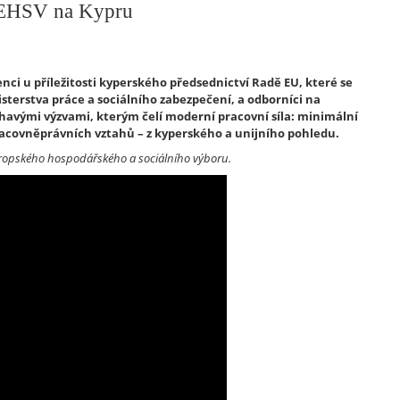
 EHSV na Kypru
ci u příležitosti kyperského předsednictví Radě EU, které se
sterstva práce a sociálního zabezpečení, a odborníci na
havými výzvami, kterým čelí moderní pracovní síla: minimální
racovněprávních vztahů – z kyperského a unijního pohledu.
ropského hospodářského a sociálního výboru.