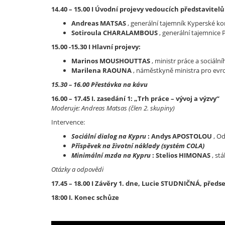
14.40 – 15.00 I Úvodní projevy vedoucích představite
Andreas MATSAS
, generální tajemník Kyperské ko
Sotiroula CHARALAMBOUS
, generální tajemnice
15.00 -15.30 I Hlavní projevy:
Marinos MOUSHOUTTAS
, ministr práce a sociáln
Marilena RAOUNA
, náměstkyně ministra pro evro
15.30 – 16.00 Přestávka na kávu
16.00 – 17.45 I. zasedání 1: „Trh práce – vývoj a výzvy“
Moderuje: Andreas Matsas (člen 2. skupiny)
Intervence:
Sociální dialog na Kypru
: Andys APOSTOLOU
, Od
Příspěvek na životní náklady (systém COLA)
Minimální mzda na Kypru
:
Stelios HIMONAS
, st
Otázky a odpovědi
17.45 – 18.00 I Závěry 1. dne, Lucie STUDNIČNÁ, před
18:00 I. Konec schůze