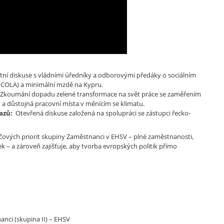
tní diskuse s vládními úředníky a odborovými předáky o sociálním
(COLA) a minimální mzdě na Kypru.
Zkoumání dopadu zelené transformace na svět práce se zaměřením
ky a důstojná pracovní místa v měnícím se klimatu.
azů:
Otevřená diskuse založená na spolupráci se zástupci řecko-
líčových priorit skupiny Zaměstnanci v EHSV – plné zaměstnanosti,
k – a zároveň zajišťuje, aby tvorba evropských politik přímo
nci (skupina II) – EHSV