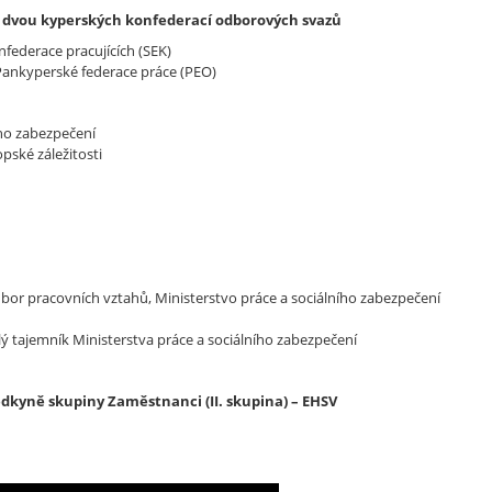
lů dvou kyperských konfederací odborových svazů
nfederace pracujících (SEK)
 Pankyperské federace práce (PEO)
ího zabezpečení
pské záležitosti
bor pracovních vztahů, Ministerstvo práce a sociálního zabezpečení
álý tajemník Ministerstva práce a sociálního zabezpečení
sedkyně skupiny Zaměstnanci (II. skupina) – EHSV