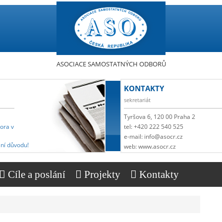
ASOCIACE SAMOSTATNÝCH ODBORŮ
KONTAKTY
sekretariát
Tyršova 6, 120 00 Praha 2
pora v
tel: +420 222 540 525
e-mail: info@asocr.cz
ní důvodu!
web: www.asocr.cz
Cíle a poslání
Projekty
Kontakty