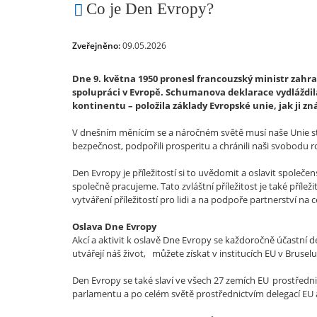
Co je Den Evropy?
Zveřejněno:
09.05.2026
Dne 9. května 1950 pronesl francouzský ministr zahra
spolupráci v Evropě. Schumanova deklarace vydláždil
kontinentu – položila základy Evropské unie, jak ji z
V dnešním měnícím se a náročném světě musí naše Unie stát
bezpečnost, podpořili prosperitu a chránili naši svobodu r
Den Evropy je příležitostí si to uvědomit a oslavit společe
společně pracujeme. Tato zvláštní příležitost je také přílež
vytváření příležitostí pro lidi a na podpoře partnerství na 
Oslava Dne Evropy
Akcí a aktivit k oslavě Dne Evropy se každoročně účastní des
utvářejí náš život, můžete získat v institucích EU v Bruse
Den Evropy se také slaví ve všech 27 zemích EU prostředn
parlamentu a po celém světě prostřednictvím delegací EU a 