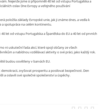
ám. Nejenže jsme si připomněli 40 let od vstupu Portugalska a
oficiálních oslav Dne Evropy a veřejného používání
á položila základy Evropské unie, jak ji známe dnes, a vedla k
ce a spolupráce na celém kontinentu.
 40 let od vstupu Portugalska a Španělska do EU a 40 let od prvních
mimo ni uskuteční řada akcí, které spojí občany ze všech
níkům a nabídnou vzdělávací aktivity o své práci, jako každý rok.
ětě budou osvětleny v barvách EU.
nit demokracii, zvyšovat prosperitu a posilovat bezpečnost. Den
ešli a oslavili své společné společenství a úspěchy.