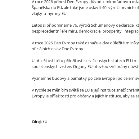
V roce 2026 přinesl Den Evropy důvod k mimořádným oslav
Španělska do EU, ale také jsme oslavili 40. výročí prvních 
vlajky a hymny EU.
Letos si připomínáme 76. výročí Schumanovy deklarace, kter
bezprecedentní éře míru, demokracie, prosperity, integra
V roce 2026 Den Evropy také označuje dva důležité milníky:
oficiálních oslav Dne Evropy.
U příležitosti této příležitosti se v členských státech EU i 
společenských vrstev. Orgány EU otevřou své brány návštěv
Významné budovy a památky po celé Evropě i po celém sv
V rychle se měnícím světě se EU a její instituce snaží chrá
Evropy je příležitostí pro občany a jejich instituce, aby se s
Zdroj:
EU