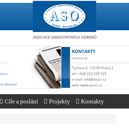
ASOCIACE SAMOSTATNÝCH ODBORŮ
KONTAKTY
sekretariát
Tyršova 6, 120 00 Praha 2
pora v
tel: +420 222 540 525
e-mail: info@asocr.cz
ní důvodu!
web: www.asocr.cz
Cíle a poslání
Projekty
Kontakty