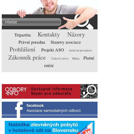
Kontakty
Názory
Tripartita
Právní poradna
Stanovy asociace
Prohlášení
Projekt ASO
Archivní povinnost
Zákonník práce
Platné
Tiskový servis
Média
znění