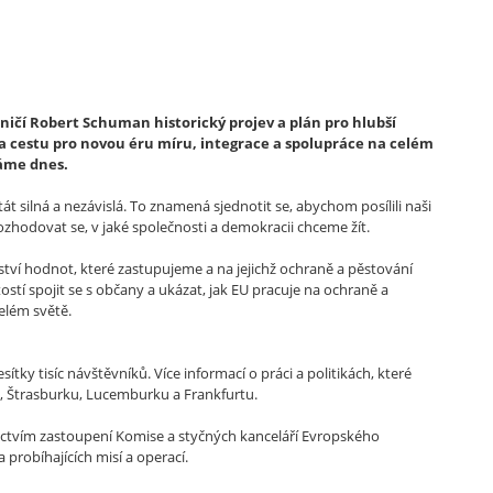
ničí Robert Schuman historický projev a plán pro hlubší
a cestu pro novou éru míru, integrace a spolupráce na celém
náme dnes.
 silná a nezávislá. To znamená sjednotit se, abychom posílili naši
ozhodovat se, v jaké společnosti a demokracii chceme žít.
nství hodnot, které zastupujeme a na jejichž ochraně a pěstování
itostí spojit se s občany a ukázat, jak EU pracuje na ochraně a
celém světě.
ítky tisíc návštěvníků. Více informací o práci a politikách, které
lu, Štrasburku, Lucemburku a Frankfurtu.
ictvím zastoupení Komise a styčných kanceláří Evropského
probíhajících misí a operací.