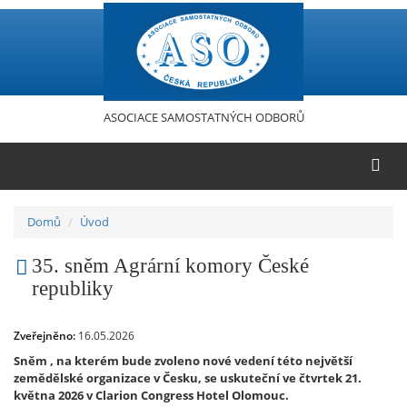
Přejít
k
hlavnímu
obsahu
ASOCIACE SAMOSTATNÝCH ODBORŮ
Domů
Úvod
35. sněm Agrární komory České
republiky
Zveřejněno:
16.05.2026
Sněm , na kterém bude zvoleno nové vedení této největší
zemědělské organizace v Česku, se uskuteční ve čtvrtek 21.
května 2026 v Clarion Congress Hotel Olomouc.